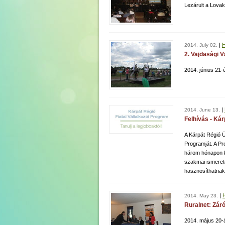
Lezárult a Lovak
|
H
2014. July 02.
2. Vajdasági V
2014. јúnius 21-
|
2014. June 13.
Felhívás - Kár
A Kárpát Régió Ü
Programját. A Pr
három hónapon k
szakmai ismeret
hasznosíthatnak
|
2014. May 23.
Ruralnet: Zár
2014. május 20-