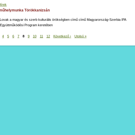
Hírek
- műhelymunka Törökkanizsán
ovak a magyar és szerb kulturális örökségben című című Magyarország-Szerbia IPA
 Együttműködési Program keretében
4
5
6
7
8
9
10
11
12
Következő ›
Utolsó »