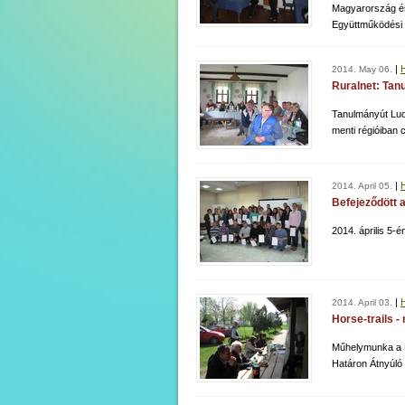
Magyarország és
Együttműködési
|
2014. May 06.
Ruralnet: Ta
Tanulmányút Lud
menti régióiban
|
2014. April 05.
Befejeződött 
2014. április 5
|
2014. April 03.
Horse-trails 
Műhelymunka a L
Határon Átnyúló