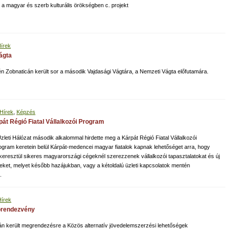
 a magyar és szerb kulturális örökségben c. projekt
írek
ágta
én Zobnaticán került sor a második Vajdasági Vágtára, a Nemzeti Vágta előfutamára.
Hírek
,
Képzés
pát Régió Fiatal Vállalkozói Program
zleti Hálózat második alkalommal hirdette meg a Kárpát Régió Fiatal Vállalkozói
ogram keretein belül Kárpát-medencei magyar fiatalok kapnak lehetőséget arra, hogy
eresztül sikeres magyarországi cégeknél szerezzenek vállalkozói tapasztalatokat és új
eket, melyet később hazájukban, vagy a kétoldalú üzleti kapcsolatok mentén
.
Hírek
órendezvény
án került megrendezésre a Közös alternatív jövedelemszerzési lehetőségek