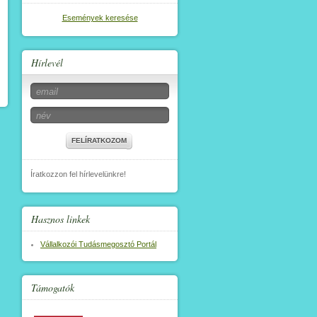
Események keresése
Hírlevél
FELÍRATKOZOM
Íratkozzon fel hírlevelünkre!
Hasznos linkek
Vállalkozói Tudásmegosztó Portál
Támogatók