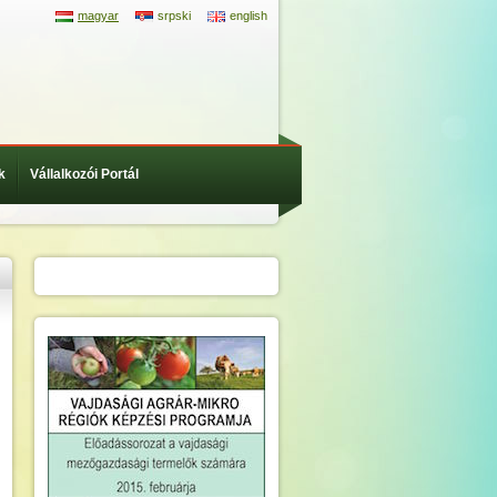
magyar
srpski
english
k
Vállalkozói Portál