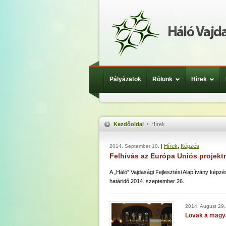
Pályázatok
Rólunk
Hírek
Kezdőoldal
Hírek
|
Hírek
,
Képzés
2014. September 10.
Felhívás az Európa Uniós projek
A „Háló” Vajdasági Fejlesztési Alapítvány kép
határidő 2014. szeptember 26.
2014. August 29.
Lovak a magya