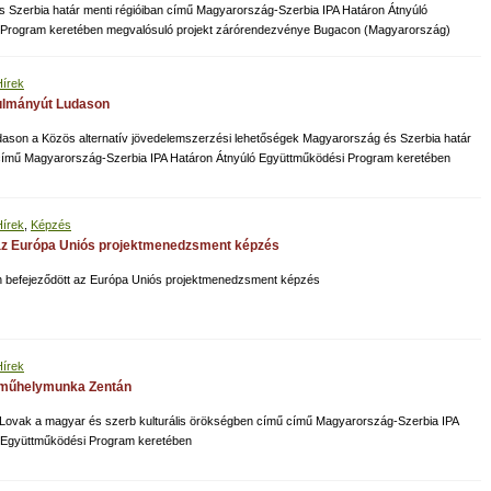
 Szerbia határ menti régióiban című Magyarország-Szerbia IPA Határon Átnyúló
 Program keretében megvalósuló projekt zárórendezvénye Bugacon (Magyarország)
Hírek
nulmányút Ludason
ason a Közös alternatív jövedelemszerzési lehetőségek Magyarország és Szerbia határ
 című Magyarország-Szerbia IPA Határon Átnyúló Együttműködési Program keretében
Hírek
,
Képzés
az Európa Uniós projektmenedzsment képzés
-én befejeződött az Európa Uniós projektmenedzsment képzés
Hírek
- műhelymunka Zentán
ovak a magyar és szerb kulturális örökségben című című Magyarország-Szerbia IPA
 Együttműködési Program keretében