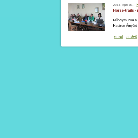
|
2014. April 01.
Horse-trails 
Műhelymunka a L
Határon Átnyúló
« Első
‹ Előző