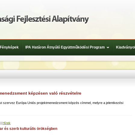
Fényképek
IPA Határon Átnyúló Együttműködési Program
Kiadványo
tmenedzsment képzésen való részvételre
zést szervez Európa Uniós projektmenedzsment képzés címmel, melyre a jelentkezési
|
Hírek
r és szerb kulturális örökségben