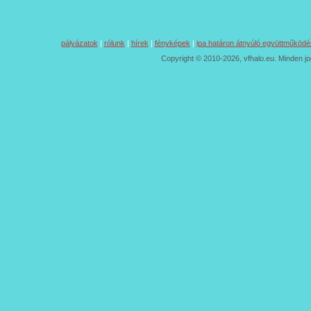
pályázatok
|
rólunk
|
hírek
|
fényképek
|
ipa határon átnyúló együttműködé
Copyright © 2010-2026, vfhalo.eu. Minden jo