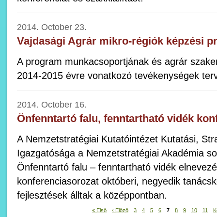
2014. October 23.
Vajdasági Agrár mikro-régiók képzési 
A program munkacsoportjának és agrár szak
2014-2015 évre vonatkozó tevékenységek terve
2014. October 16.
Önfenntartó falu, fenntartható vidék kon
A Nemzetstratégiai Kutatóintézet Kutatási, Str
Igazgatósága a Nemzetstratégiai Akadémia sor
Önfenntartó falu – fenntartható vidék elneve
konferenciasorozat októberi, negyedik tanácsk
fejlesztések álltak a középpontban.
« Első
‹ Előző
3
4
5
6
7
8
9
10
11
K