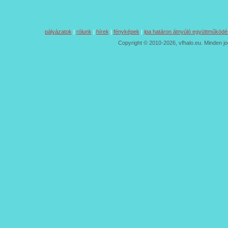
pályázatok
|
rólunk
|
hírek
|
fényképek
|
ipa határon átnyúló együttműködé
Copyright © 2010-2026, vfhalo.eu. Minden jo