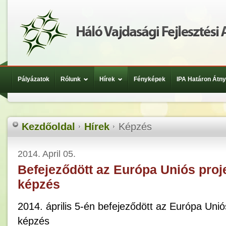
Pályázatok
Rólunk
Hírek
Fényképek
IPA Határon Átn
Kezdőoldal
Hírek
Képzés
2014. April 05.
Befejeződött az Európa Uniós pr
képzés
2014. április 5-én befejeződött az Európa Un
képzés