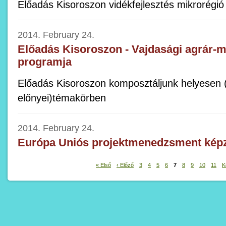
Előadás Kisoroszon vidékfejlesztés mikrorégi
2014. February 24.
Előadás Kisoroszon - Vajdasági agrár-m
programja
Előadás Kisoroszon komposztáljunk helyesen
előnyei)témakörben
2014. February 24.
Európa Uniós projektmenedzsment kép
« Első
‹ Előző
3
4
5
6
7
8
9
10
11
K